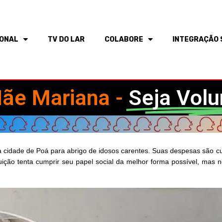
IONAL
TV DO LAR
COLABORE
INTEGRAÇÃO 
ãe Mariana -
Seja Volu
a cidade de Poá para abrigo de idosos carentes. Suas despesas são c
ituição tenta cumprir seu papel social da melhor forma possível, mas